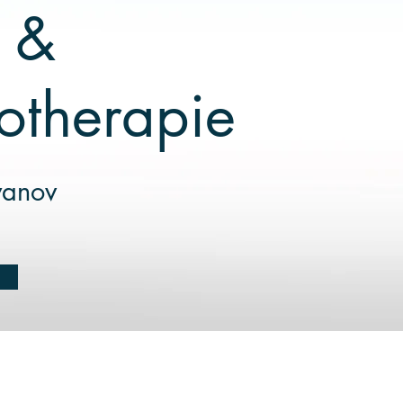
 &
otherapie
yanov