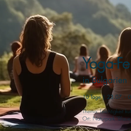
Yoga-Fe
in Bulgarien
10 Tage | 23.07. -
Thema: Leichtigkeit ku
Ort: Naturpark "Blaue 