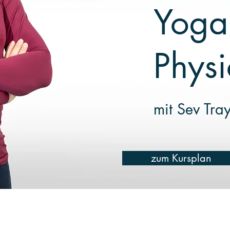
Yoga
Physi
mit Sev Tra
zum Kursplan