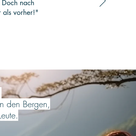
. Doch nach
 als vorher!"
:
n den Bergen,
Leute.